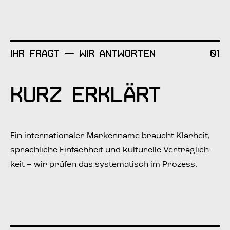
Ihr fragt — wir antworten
01
Kurz erklärt
Ein inter­na­tio­na­ler Mar­ken­na­me braucht Klar­heit,
sprach­li­che Ein­fach­heit und kul­tu­rel­le Ver­träg­lich­
keit – wir prü­fen das sys­te­ma­tisch im Prozess.