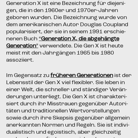
Gene­ra­ti­on X ist eine Bezeich­nung für die­je­ni­
gen, die in den 1960er und 1970er-Jah­ren
gebo­ren wur­den. Die Bezeich­nung wur­de von
dem ame­ri­ka­ni­schen Autor Dou­glas Cou­p­land
popu­la­ri­siert, der sie in sei­nem 1991 erschie­
ne­nen Buch
“
Gene­ra­ti­on X, die abge­häng­te
Gene­ra­ti­on
”
ver­wen­de­te. Die Gen X ist heu­te
meist mit den Jahr­gän­gen 1965 bis 1980
assoziiert.
Im Gegen­satz zu
frü­he­ren Gene­ra­tio­nen
ist der
Lebens­stil der Gen X viel fle­xi­bler. Sie leben in
einer Welt, die schnel­ler und stän­di­ger Ver­än­
de­run­gen unter­liegt. Die Gen X ist cha­rak­te­ri­
siert durch ihr Miss­trau­en gegen­über Auto­ri­
tä­ten und tra­di­tio­nel­len Wert­vor­stel­lun­gen
sowie durch ihre Skep­sis gegen­über all­ge­mein
aner­kann­ten Nor­men und Regeln. Sie ist indi­vi­
dua­lis­tisch und ego­is­tisch, aber gleich­zei­tig