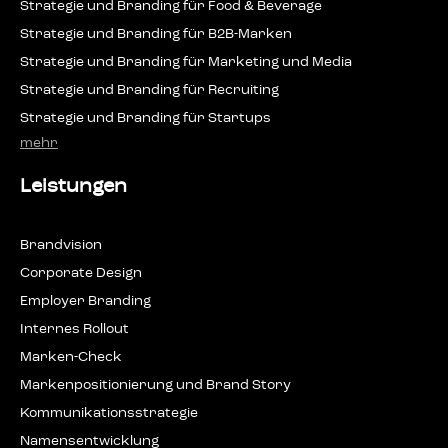
Stra­te­gie und Bran­ding für Food & Beverage
Stra­te­gie und Bran­ding für B2B-Marken
Stra­te­gie und Bran­ding für Mar­ke­ting und Media
Stra­te­gie und Bran­ding für Recruiting
Stra­te­gie und Bran­ding für Startups
mehr
Leistungen
Brand­vi­si­on
Cor­po­ra­te Design
Employ­er Branding
Inter­nes Rollout
Mar­ken-Check
Mar­ken­po­si­tio­nie­rung und Brand Story
Kom­mu­ni­ka­ti­ons­stra­te­gie
Namens­ent­wick­lung