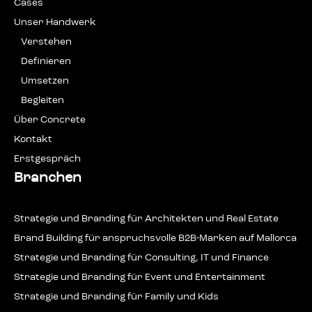
Cases
Unser Hand­werk
Ver­ste­hen
Defi­nie­ren
Umset­zen
Beglei­ten
Über Con­cre­te
Kon­takt
Erstge­spräch
Branchen
Stra­te­gie und Bran­ding für Archi­tek­ten und Real Estate
Brand Buil­ding für anspruchs­vol­le B2B-Mar­ken auf Mallorca
Stra­te­gie und Bran­ding für Con­sul­ting, IT und Finance
Stra­te­gie und Bran­ding für Event und Entertainment
Stra­te­gie und Bran­ding für Fami­ly und Kids