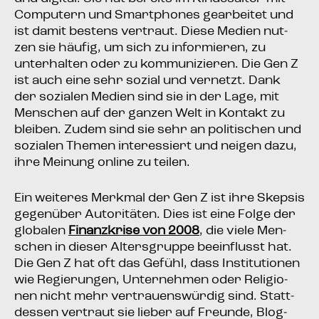
Com­pu­tern und Smart­phones gear­bei­tet und
ist damit bes­tens ver­traut. Die­se Medi­en nut­
zen sie häu­fig, um sich zu infor­mie­ren, zu
unter­hal­ten oder zu kom­mu­ni­zie­ren. Die Gen Z
ist auch eine sehr sozi­al und ver­netzt. Dank
der sozia­len Medi­en sind sie in der Lage, mit
Men­schen auf der gan­zen Welt in Kon­takt zu
blei­ben. Zudem sind sie sehr an poli­ti­schen und
sozia­len The­men inter­es­siert und nei­gen dazu,
ihre Mei­nung online zu teilen.
Ein wei­te­res Merk­mal der Gen Z ist ihre Skep­sis
gegen­über Auto­ri­tä­ten. Dies ist eine Fol­ge der
glo­ba­len
Finanz­kri­se von 2008
, die vie­le Men­
schen in die­ser Alters­grup­pe beein­flusst hat.
Die Gen Z hat oft das Gefühl, dass Insti­tu­tio­nen
wie Regie­run­gen, Unter­neh­men oder Reli­gio­
nen nicht mehr ver­trau­ens­wür­dig sind. Statt­
des­sen ver­traut sie lie­ber auf Freun­de, Blog­