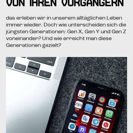
von ihren Vorgängern
das erle­ben wir in unse­rem all­täg­li­chen Leben
immer wie­der. Doch wie unter­schei­den sich die
jüngs­ten Gene­ra­tio­nen: Gen X, Gen Y und Gen Z
von­ein­an­der? Und wie erreicht man die­se
Gene­ra­tio­nen gezielt?