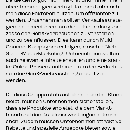
Da die Gen X gut infor­miert ist und immer mehr
über Tech­no­lo­gien ver­fügt, kön­nen Unter­neh­
men die­se Fak­to­ren nut­zen, um effi­zi­en­ter zu
wer­den. Unter­neh­men soll­ten Ver­kaufs­stra­te­
gien imple­men­tie­ren, um die Ent­schei­dungs­pro­
zes­se der GenX-Ver­brau­cher zu ver­ste­hen
und zu beein­flus­sen. Dies kann durch Mul­ti-
Chan­nel-Kam­pa­gnen erfol­gen, ein­schließ­lich
Social-Media-Mar­ke­ting. Unter­neh­men soll­ten
auch rele­van­te Inhal­te erstel­len und eine star­
ke Online-Prä­senz auf­bau­en, um den Bedürf­nis­
sen der GenX-Ver­brau­cher gerecht zu
werden.
Da die­se Grup­pe stets auf dem neu­es­ten Stand
bleibt, müs­sen Unter­neh­men sicher­stel­len,
dass sie Pro­duk­te anbie­tet, die dem Markt­
trend und den Kun­den­er­war­tun­gen ent­spre­
chen. Zudem müs­sen Unter­neh­men attrak­ti­ve
Rabat­te und spe­zi­el­le Ange­bo­te bie­ten sowie