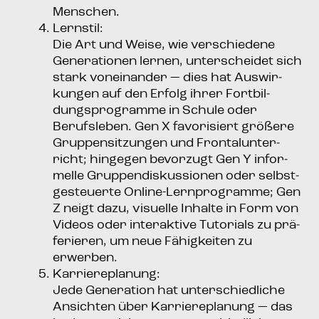
Menschen.
Lern­stil:
Die Art und Wei­se, wie ver­schie­de­ne
Gene­ra­tio­nen ler­nen, unter­schei­det sich
stark von­ein­an­der — dies hat Aus­wir­
kun­gen auf den Erfolg ihrer Fort­bil­
dungs­pro­gram­me in Schu­le oder
Berufs­le­ben. Gen X favo­ri­siert grö­ße­re
Grup­pen­sit­zun­gen und Fron­tal­un­ter­
richt; hin­ge­gen bevor­zugt Gen Y infor­
mel­le Grup­pen­dis­kus­sio­nen oder selbst­
ge­steu­er­te Online-Lern­pro­gram­me; Gen
Z neigt dazu, visu­el­le Inhal­te in Form von
Vide­os oder inter­ak­ti­ve Tuto­ri­als zu prä­
fe­rie­ren, um neue Fähig­kei­ten zu
erwerben.
Kar­rie­re­pla­nung:
Jede Gene­ra­ti­on hat unter­schied­li­che
Ansich­ten über Kar­rie­re­pla­nung — das