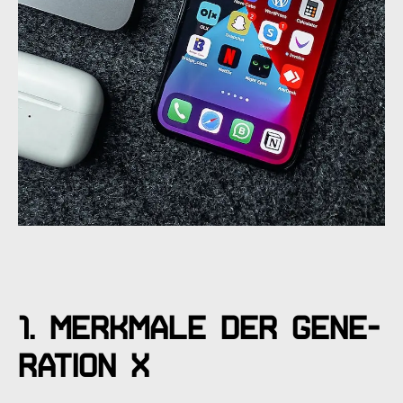
1. Merk­ma­le der Gene­
ra­ti­on X