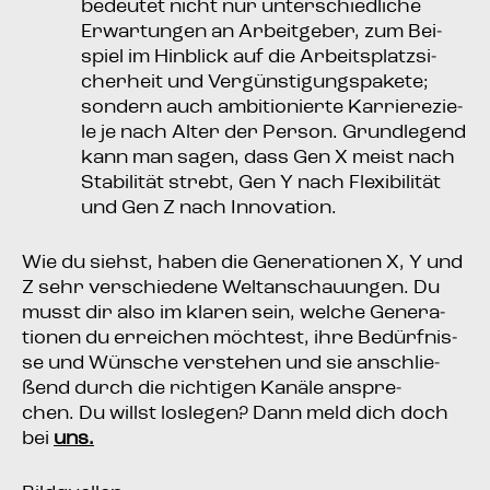
bedeu­tet nicht nur unter­schied­li­che
Erwar­tun­gen an Arbeit­ge­ber, zum Bei­
spiel im Hin­blick auf die Arbeits­platz­si­
cher­heit und Ver­güns­ti­gungs­pa­ke­te;
son­dern auch ambi­tio­nier­te Kar­rie­re­zie­
le je nach Alter der Per­son. Grund­le­gend
kann man sagen, dass Gen X meist nach
Sta­bi­li­tät strebt, Gen Y nach Fle­xi­bi­li­tät
und Gen Z nach Innovation.
Wie du siehst, haben die Gene­ra­tio­nen X, Y und
Z sehr ver­schie­de­ne Welt­an­schau­un­gen. Du
musst dir also im kla­ren sein, wel­che Gene­ra­
tio­nen du errei­chen möch­test, ihre Bedürf­nis­
se und Wün­sche ver­ste­hen und sie anschlie­
ßend durch die rich­ti­gen Kanä­le anspre­
chen. Du willst los­le­gen? Dann meld dich doch
bei
uns.