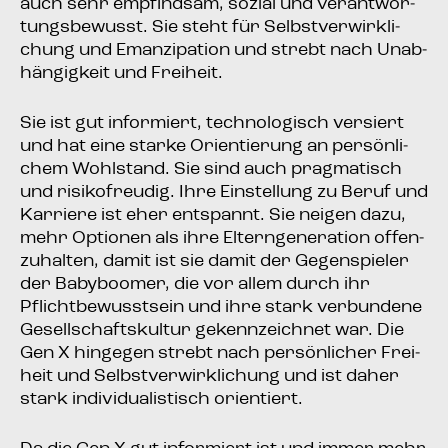
auch sehr emp­find­sam, sozi­al und ver­ant­wor­
tungs­be­wusst. Sie steht für Selbst­ver­wirk­li­
chung und Eman­zi­pa­ti­on und strebt nach Unab­
hän­gig­keit und Freiheit.
Sie ist gut infor­miert, tech­no­lo­gisch ver­siert
und hat eine star­ke Ori­en­tie­rung an per­sön­li­
chem Wohl­stand. Sie sind auch prag­ma­tisch
und risi­ko­freu­dig. Ihre Ein­stel­lung zu Beruf und
Kar­rie­re ist eher ent­spannt. Sie nei­gen dazu,
mehr Optio­nen als ihre Eltern­ge­nera­ti­on offen­
zu­hal­ten, damit ist sie damit der Gegen­spie­ler
der Baby­boo­mer, die vor allem durch ihr
Pflicht­be­wusst­sein und ihre stark ver­bun­de­ne
Gesell­schafts­kul­tur gekenn­zeich­net war. Die
Gen X hin­ge­gen strebt nach per­sön­li­cher Frei­
heit und Selbst­ver­wirk­li­chung und ist daher
stark indi­vi­dua­lis­tisch orientiert.