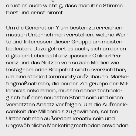
on ist es auch wich­tig, dass man ihre Stim­me
hört und ernst nimmt.
Um die Gene­ra­ti­on Y am bes­ten zu errei­chen,
müs­sen Unter­neh­men ver­ste­hen, wel­che Wer­
te und Inter­es­sen die­ser Grup­pe am meis­ten
bedeu­ten. Dazu gehört es auch, sich an deren
digi­ta­lem Lebens­stil anzu­pas­sen: Online-Prä­
senz und das Nut­zen von sozia­le Medi­en wie
Insta­gram oder Snap­chat sind unver­zicht­bar,
um eine star­ke Com­mu­ni­ty auf­zu­bau­en. Mar­ke­
ting­maß­nah­men, die bei der Ziel­grup­pe der Mil­
len­ni­als ankom­men, müs­sen daher tech­no­lo­
gisch auf dem neu­es­ten Stand sein und einen
ver­netz­ten Ansatz ver­fol­gen. Um die Auf­merk­
sam­keit der Mil­len­ni­als zu gewin­nen, soll­ten
Unter­neh­men außer­dem krea­tiv sein und
unge­wöhn­li­che Mar­ke­ting­me­tho­den anwenden.