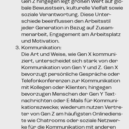
Gen Z hin­ge­gen legt gro­ßen Wert auf glo­
ba­le Bewusst­sein, kul­tu­rel­le Viel­falt sowie
sozia­le Ver­ant­wor­tung. Die­se Unter­
schie­de beein­flus­sen den Arbeits­stil
jeder Gene­ra­ti­on in Bezug auf Zusam­
men­ar­beit, Enga­ge­ment am Arbeits­platz
und Motivation.
Kom­mu­ni­ka­ti­on:
Die Art und Wei­se, wie Gen X kom­mu­ni­
ziert, unter­schei­det sich stark von der
Kom­mu­ni­ka­ti­on von Gen Y und Z. Gen X
bevor­zugt per­sön­li­che Gesprä­che oder
Tele­fon­kon­fe­ren­zen zur Kom­mu­ni­ka­ti­on
mit Kol­le­gen oder Kli­en­ten; hin­ge­gen
bevor­zu­gen Men­schen der Gen Y Text­
nach­rich­ten oder E‑Mails für Kom­mu­ni­
ka­ti­ons­zwe­cke; wie­der­um nut­zen Ver­tre­
ter von Gen Z am häu­figs­ten Online­diens­
te wie Chat­rooms oder sozia­le Netz­wer­
ke für die Kom­mu­ni­ka­ti­on mit ande­ren