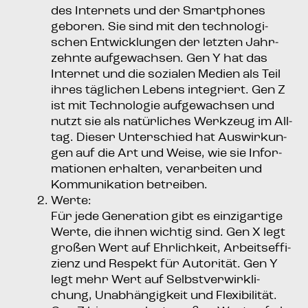
des Inter­nets und der Smart­phones
gebo­ren. Sie sind mit den tech­no­lo­gi­
schen Ent­wick­lun­gen der letz­ten Jahr­
zehn­te auf­ge­wach­sen. Gen Y hat das
Inter­net und die sozia­len Medi­en als Teil
ihres täg­li­chen Lebens inte­griert. Gen Z
ist mit Tech­no­lo­gie auf­ge­wach­sen und
nutzt sie als natür­li­ches Werk­zeug im All­
tag. Die­ser Unter­schied hat Aus­wir­kun­
gen auf die Art und Wei­se, wie sie Infor­
ma­tio­nen erhal­ten, ver­ar­bei­ten und
Kom­mu­ni­ka­ti­on betreiben.
Wer­te:
Für jede Gene­ra­ti­on gibt es ein­zig­ar­ti­ge
Wer­te, die ihnen wich­tig sind. Gen X legt
gro­ßen Wert auf Ehr­lich­keit, Arbeits­ef­fi­
zi­enz und Respekt für Auto­ri­tät. Gen Y
legt mehr Wert auf Selbst­ver­wirk­li­
chung, Unab­hän­gig­keit und Fle­xi­bi­li­tät.