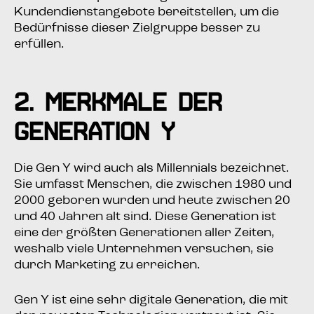
Kun­den­dienst­an­ge­bo­te bereit­stel­len, um die
Bedürf­nis­se die­ser Ziel­grup­pe bes­ser zu
erfüllen.
2. Merk­ma­le der
Gene­ra­ti­on Y
Die Gen Y wird auch als Mil­len­ni­als bezeich­net.
Sie umfasst Men­schen, die zwi­schen 1980 und
2000 gebo­ren wur­den und heu­te zwi­schen 20
und 40 Jah­ren alt sind. Die­se Gene­ra­ti­on ist
eine der größ­ten Gene­ra­tio­nen aller Zei­ten,
wes­halb vie­le Unter­neh­men ver­su­chen, sie
durch Mar­ke­ting zu erreichen.
Gen Y ist eine sehr digi­ta­le Gene­ra­ti­on, die mit