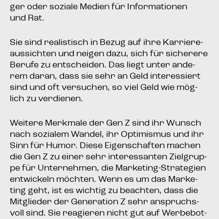
ger oder sozia­le Medi­en für Infor­ma­tio­nen
und Rat.
Sie sind rea­lis­tisch in Bezug auf ihre Kar­rie­re­
aus­sich­ten und nei­gen dazu, sich für siche­re­re
Beru­fe zu ent­schei­den. Das liegt unter ande­
rem dar­an, dass sie sehr an Geld inter­es­siert
sind und oft ver­su­chen, so viel Geld wie mög­
lich zu verdienen.
Wei­te­re Merk­ma­le der Gen Z sind ihr Wunsch
nach sozia­lem Wan­del, ihr Opti­mis­mus und ihr
Sinn für Humor. Die­se Eigen­schaf­ten machen
die Gen Z zu einer sehr inter­es­san­ten Ziel­grup­
pe für Unter­neh­men, die Mar­ke­ting-Stra­te­gien
ent­wi­ckeln möch­ten. Wenn es um das Mar­ke­
ting geht, ist es wich­tig zu beach­ten, dass die
Mit­glie­der der Gene­ra­ti­on Z sehr anspruchs­
voll sind. Sie reagie­ren nicht gut auf Wer­be­bot­