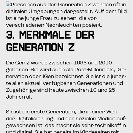
3. Merk­ma­le der
Gene­ra­ti­on Z
Die Gen Z wur­de zwi­schen 1996 und 2010
gebo­ren. Sie wird auch als Post-Mil­len­ni­als, iGe­
ne­ra­ti­on oder iGen bezeich­net. Sie ist die jüngs­
te aller aktu­ell ver­füg­ba­ren Gene­ra­tio­nen und
Zuge­hö­ri­ge sind heu­te zwi­schen 16 und 25
Jah­ren alt.
Sie ist die ers­te Gene­ra­ti­on, die in einer Welt
der Digi­ta­li­sie­rung und der sozia­len Medi­en auf­
ge­wach­sen ist, das macht sie sehr tech­nik­af­fin
und digi­tal. Sie hat bereits im Kin­des­al­ter mit