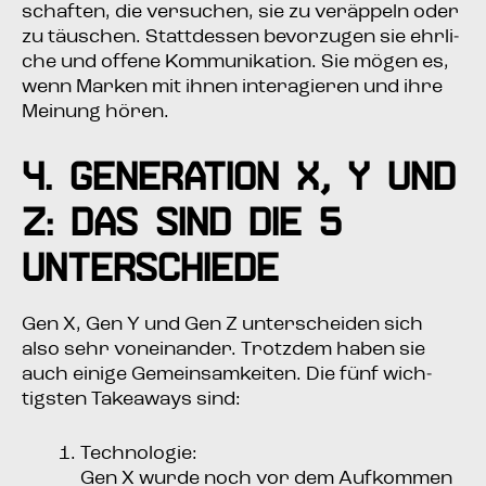
schaf­ten, die ver­su­chen, sie zu ver­äp­peln oder
zu täu­schen. Statt­des­sen bevor­zu­gen sie ehr­li­
che und offe­ne Kom­mu­ni­ka­ti­on. Sie mögen es,
wenn Mar­ken mit ihnen inter­agie­ren und ihre
Mei­nung hören.
4. Gene­ra­ti­on X, Y und
Z: Das sind die 5
Unterschiede
Gen X, Gen Y und Gen Z unter­schei­den sich
also sehr von­ein­an­der. Trotz­dem haben sie
auch eini­ge Gemein­sam­kei­ten. Die fünf wich­
tigs­ten Takea­ways sind:
Tech­no­lo­gie:
Gen X wur­de noch vor dem Auf­kom­men