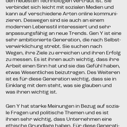
den neu­es­ten Tech­no­lo­gien ver­traut ist. Sie
ver­bin­det sich leicht mit sozia­len Medi­en und
kann auf ver­schie­de­ne Arten online kom­mu­ni­
zie­ren. Des­we­gen sind sie auch an einem
moder­nen Lebens­stil inter­es­siert und sehr
anpas­sungs­fä­hig an neue Trends. Gen Y ist eine
sehr ambi­tio­nier­te Gene­ra­ti­on, die nach Selbst­
ver­wirk­li­chung strebt. Sie suchen nach
Wegen, ihre Zie­le zu errei­chen und ihren Erfolg
zu mes­sen. Es ist ihnen auch wich­tig, dass ihre
Arbeit einen Sinn hat und sie das Gefühl haben,
etwas Wesent­li­ches bei­zu­tra­gen. Des Wei­te­ren
ist es für die­se Gene­ra­ti­on wich­tig, dass sie in
Ein­klang mit dem steht, was sie glau­ben und
was ihnen wich­tig ist.
Gen Y hat star­ke Mei­nun­gen in Bezug auf sozia­
le Fra­gen und poli­ti­sche The­men und es ist
ihnen sehr wich­tig, dass Unter­neh­men eine
ethi­sche Grund­la­ge haben. Für die­se Gene­ra­ti­