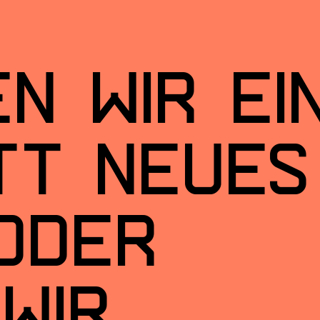
en wir ei
tt neu­es
oder
 wir