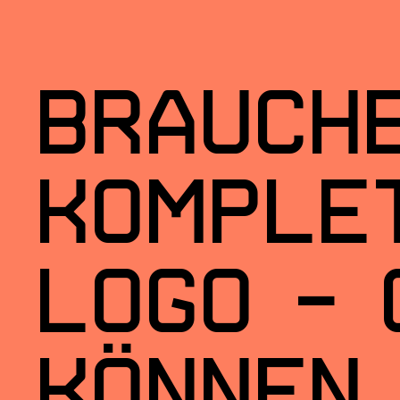
Brau­ch
kom­ple
Logo – 
kön­nen