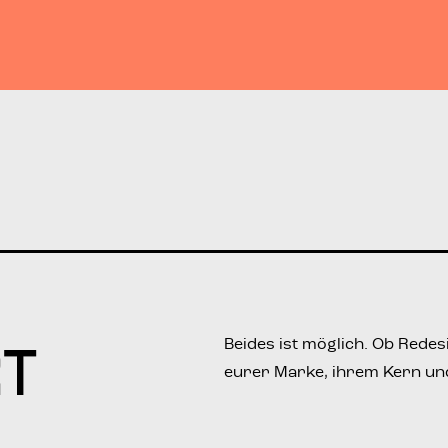
rt
Bei­des ist mög­lich. Ob Rede­s
eurer Mar­ke, ihrem Kern und