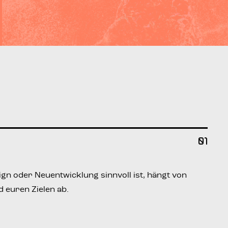
01
ign oder Neu­ent­wick­lung sinn­voll ist, hängt von
 euren Zie­len ab.