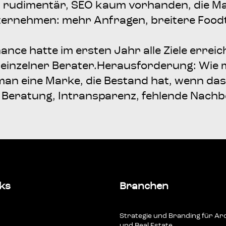
 rudi­men­tär, SEO kaum vor­han­den, die Mar
eh­men: mehr Anfra­gen, brei­te­re Foo­d­­tru
an­ce hat­te im ers­ten Jahr alle Zie­le erre
in­zel­ner Bera­ter.Her­aus­for­de­rung: Wie
rt man eine Mar­ke, die Bestand hat, wenn d
­ne Bera­tung, Intrans­pa­renz, feh­len­de Nac
nks
Branchen
Stra­te­gie und Bran­ding für Arc
und Real Estate