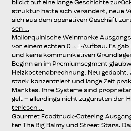
blickt auf eine lan­ge Geschich­te zurüc
struk­tur hat­te sich ver­än­dert, neue Ve
sich aus dem ope­ra­ti­ven Geschäft zurüc
sen …
Mal­lor­qui­ni­sche Wein­mar­ke Aus­gang
vor einem ech­ten 0→1‑Aufbau. Es gab ke
und kei­ne kom­mu­ni­ka­ti­ven Grund­la­
Beginn an im Pre­mi­um­seg­ment glaub­wür
Heiz­kos­ten­ab­rech­nung. Neu gedacht. A
stark kon­zen­triert und lan­ge Zeit prak
Mark­tes. Ihre Sys­te­me sind pro­prie­tär
gelt – aller­dings nicht zuguns­ten der 
ter­le­sen …
Gour­met Food­truck-Cate­ring Aus­gang
ter The Big Bal­my und Street Stars. Das 