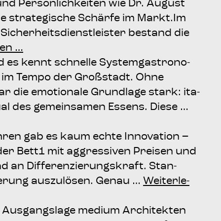
ke und Per­sön­lich­kei­ten wie Dr. August
­te stra­te­gi­sche Schär­fe im Markt.Im
r Sicher­heits­dienst­leis­ter bestand die
­sen …
d es kennt schnel­le Sys­tem­gas­tro­no­
ta im Tem­po der Groß­stadt. Ohne
r die emo­tio­na­le Grund­la­ge stark: ita­
itu­al des gemein­sa­men Essens. Die­se …
­ren gab es kaum ech­te Inno­va­ti­on –
der Bett1 mit aggres­si­ven Prei­sen und
d an Dif­fe­ren­zie­rungs­kraft. Stan­
e­rung aus­zu­lö­sen. Genau …
Wei­ter­le­
 Aus­gangs­la­ge medi­um Archi­tek­ten