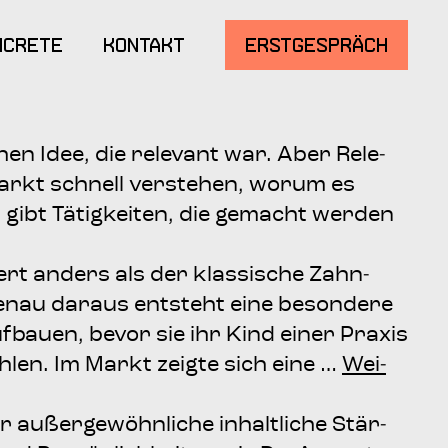
­cre­te
Kon­takt
Erstge­spräch
chen Idee, die rele­vant war. Aber Rele­
rkt schnell ver­ste­hen, wor­um es
Es gibt Tätig­kei­ten, die gemacht wer­den
iert anders als der klas­si­sche Zahn­
genau dar­aus ent­steht eine beson­de­re
uf­bau­en, bevor sie ihr Kind einer Pra­xis
­len. Im Markt zeig­te sich eine …
Wei­
 außer­ge­wöhn­li­che inhalt­li­che Stär­