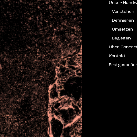
Unser Hand­
Ver­ste­hen
Defi­nie­ren
Umset­zen
Beglei­ten
Über Con­cre­
Kon­takt
Erstge­spräc