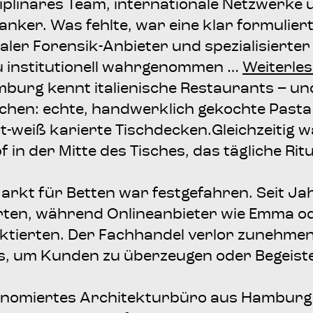
­zi­pli­nä­res Team, inter­na­tio­na­le Netz­wer­
­an­ker. Was fehl­te, war eine klar for­mu­lier
ler Foren­­sik-Anbie­­ter und spe­zia­li­sier­te
insti­tu­tio­nell wahr­ge­nom­men …
Wei­ter­le
m­burg kennt ita­lie­ni­sche Restau­rants – un
schen: ech­te, hand­werk­lich gekoch­te Pas­
-weiß karier­te Tisch­de­cken.Gleich­zei­tig wa
Topf in der Mit­te des Tisches, das täg­li­che R
rkt für Bet­ten war fest­ge­fah­ren. Seit Jah
ier­ten, wäh­rend Online­an­bie­ter wie Emma o
k­tier­ten. Der Fach­han­del ver­lor zuneh­men
s, um Kun­den zu über­zeu­gen oder Begeis­t
eno­mier­tes Archi­tek­tur­bü­ro aus Ham­burg