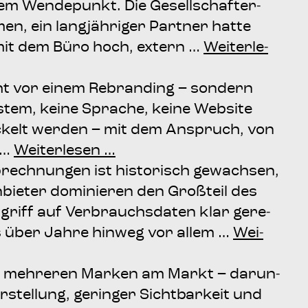
nem Wen­de­punkt. Die Gesell­schaf­ter­
n, ein lang­jäh­ri­ger Part­ner hat­te
on mit dem Büro hoch, extern …
Wei­ter­le­
icht vor einem Rebran­ding – son­dern
em, kei­ne Spra­che, kei­ne Web­site
­wi­ckelt wer­den – mit dem Anspruch, von
r …
Wei­ter­le­sen …
rech­nun­gen ist his­to­risch gewach­sen,
nbie­ter domi­nie­ren den Groß­teil des
Zugriff auf Ver­brauchs­da­ten klar gere­
das über Jah­re hin­weg vor allem …
Wei­
t meh­re­ren Mar­ken am Markt – dar­un­
stel­lung, gerin­ger Sicht­bar­keit und