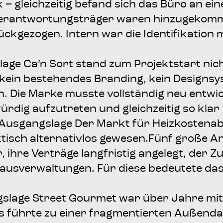
k – gleich­zei­tig befand sich das Büro an ei
r­ant­wor­tungs­trä­ger waren hin­zu­ge­kom­me
k­ge­zo­gen. Intern war die Iden­ti­fi­ka­ti­
s­la­ge Ca’n Sort stand zum Pro­jekt­start n
in bestehen­des Bran­ding, kein Design­sys­t
gen. Die Mar­ke muss­te voll­stän­dig neu ent
­dig auf­zu­tre­ten und gleich­zei­tig so kla
us­gangs­la­ge Der Markt für Heiz­kos­ten­ab­
­tisch alter­na­tiv­los gewe­sen.Fünf gro­ße A
, ihre Ver­trä­ge lang­fris­tig ange­legt, der 
Haus­ver­wal­tun­gen. Für die­se bedeu­te­te 
s­la­ge Street Gour­met war über Jah­re mi
führ­te zu einer frag­men­tier­ten Außen­dar­