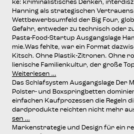
ke: kri­mi­na­lis­ti­sches Den­ken, inter­dis
Han­ning als stra­te­gi­schen Ver­trau­ens
Wett­be­werbs­um­feld der Big Four, glo­ba­
Gefahr, ent­we­der zu tech­nisch oder zu 
Pas­­ta-Food-Star­t­up Aus­gangs­la­ge Ha
mie.Was fehl­te, war ein For­mat dazwi­
Kitsch. Ohne Plas­­tik-Zitro­­nen. Ohne rot
lie­ni­sche Fami­li­en­kul­tur, der gro­ße 
Wei­ter­le­sen …
Das Schlaf­sys­tem Aus­gangs­la­ge Der Ma
Pols­­ter- und Box­spring­bet­ten domi­n
ein­fa­chen Kauf­pro­zes­sen die Regeln di
dard­pro­duk­te reich­ten nicht mehr au
sen …
Mar­ken­stra­te­gie und Design für ein r