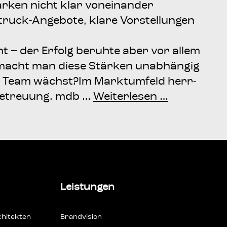
­ken nicht klar von­ein­an­der
ck-Ange­­bo­­te, kla­re Vor­stel­lun­gen
icht – der Erfolg beruh­te aber vor allem
 macht man die­se Stär­ken unab­hän­gig
as Team wächst?Im Markt­um­feld herr­
h­be­treu­ung. mdb …
Wei­ter­le­sen …
Leistungen
hi­tek­ten
Brand­vi­si­on