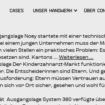
Cases
Unser Hand­werk
Über Con
angs­la­ge Noey star­te­te mit einer tech­ni­s
ei einem jun­gen Unter­neh­men muss der Ma
an vie­len Stel­len ein prak­ti­sches Pro­blem: 
set­zen sind. Kar­tons …
Wei­ter­le­sen …
a­ge Der Kin­­der­­zahn­­arzt-Markt funk­tio­n
er. Die Ent­schei­de­rin­nen sind Eltern. Und 
­aus­for­de­rung: Eltern müs­sen Ver­trau­en a
n sich vor Ort sicher, gese­hen und wohl füh
tät Aus­gangs­la­ge Sys­tem 360 ver­füg­te über