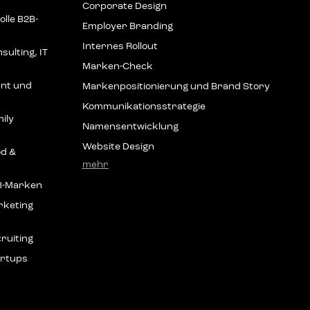
Cor­po­ra­te Design
l­le B2B-
Employ­er Branding
Inter­nes Rollout
sul­ting, IT
Mar­ken-Check
vent und
Mar­ken­po­si­tio­nie­rung und Brand Story
Kom­mu­ni­ka­ti­ons­stra­te­gie
i­ly
Namens­ent­wick­lung
Web­site Design
od &
mehr
B2B-Marken
­ke­ting
cruiting
tartups