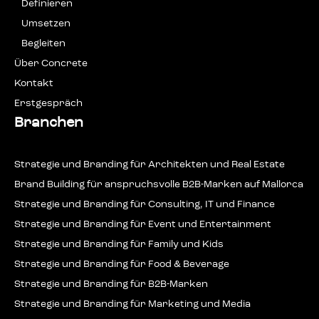
Defi­nie­ren
Umset­zen
Beglei­ten
Über Con­cre­te
Kon­takt
Erstge­spräch
Branchen
Stra­te­gie und Bran­ding für Archi­tek­ten und Real Estate
Brand Buil­ding für anspruchs­vol­le B2B-Mar­ken auf Mallorca
Stra­te­gie und Bran­ding für Con­sul­ting, IT und Finance
Stra­te­gie und Bran­ding für Event und Entertainment
Stra­te­gie und Bran­ding für Fami­ly und Kids
Stra­te­gie und Bran­ding für Food & Beverage
Stra­te­gie und Bran­ding für B2B-Marken
Stra­te­gie und Bran­ding für Mar­ke­ting und Media