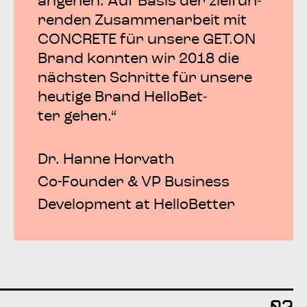
ange­hen. Auf Basis der ziel­füh­
ren­den Zusam­men­ar­beit mit
CON­CRE­TE für unse­re GET.ON
Brand konn­ten wir 2018 die
nächs­ten Schrit­te für unse­re
heu­ti­ge Brand Hell­o­Bet­
ter gehen.“
Dr. Han­ne Hor­vath
Co-Foun­der & VP Busi­ness
Deve­lo­p­ment at HelloBetter