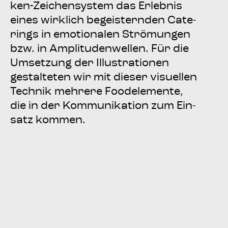
ken-Zei­chen­sys­tem das Erleb­nis
eines wirk­lich begeis­tern­den Cate­
rings in emo­tio­na­len Strö­mun­gen
bzw. in Ampli­tu­den­wel­len. Für die
Umset­zung der Illus­tra­tio­nen
gestal­te­ten wir mit die­ser visu­el­len
Tech­nik meh­re­re Food­ele­men­te,
die in der Kom­mu­ni­ka­ti­on zum Ein­
satz kommen.