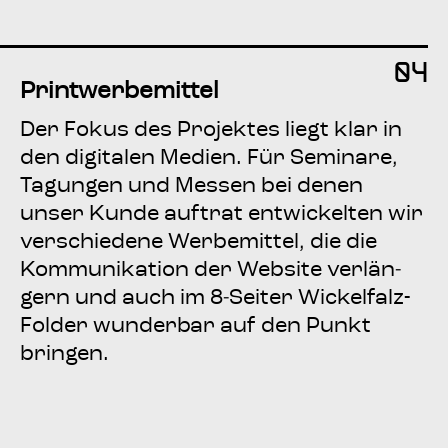
04
Print­wer­be­mit­tel
Der Fokus des Pro­jek­tes liegt klar in
den digi­ta­len Medi­en. Für Semi­na­re,
Tagun­gen und Mes­sen bei denen
unser Kun­de auf­trat ent­wi­ckel­ten wir
ver­schie­de­ne Wer­be­mit­tel, die die
Kom­mu­ni­ka­ti­on der Web­site ver­län­
gern und auch im 8‑Seiter Wickel­falz-
Fol­der wun­der­bar auf den Punkt
bringen.