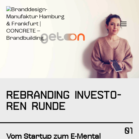
Zum
Inhalt
springen
Men
REBRAN­DING INVES­TO­
REN RUNDE
01
Vom Start­up zum E‑Mental