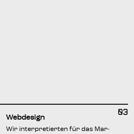
03
Web­de­sign
Wir inter­pre­tier­ten für das Mar­