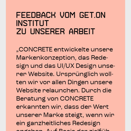
Feed­back vom Get.on
Insti­tut
zu unse­rer Arbeit
„CON­CRE­TE ent­wi­ckel­te unse­re
Mar­ken­kon­zep­ti­on, das Rede­
sign und das UI/UX Design unse­
rer Web­site. Ursprüng­lich woll­
ten wir vor allen Din­gen unse­re
Web­site relaun­chen. Durch die
Bera­tung von CON­CRE­TE
erkann­ten wir, dass der Wert
unse­rer Mar­ke steigt, wenn wir
ein ganz­heit­li­ches Rede­sign