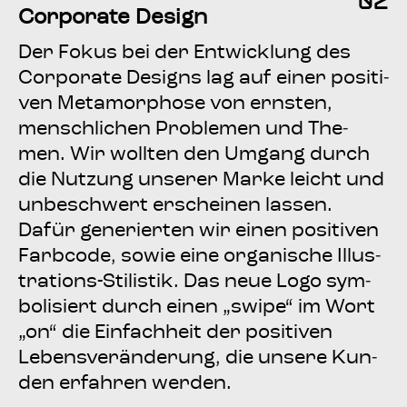
02
Cor­po­ra­te Design
Der Fokus bei der Ent­wick­lung des
Cor­po­ra­te Designs lag auf einer posi­ti­
ven Meta­mor­pho­se von erns­ten,
mensch­li­chen Pro­ble­men und The­
men. Wir woll­ten den Umgang durch
die Nut­zung unse­rer Mar­ke leicht und
unbe­schwert erschei­nen las­sen.
Dafür gene­rier­ten wir einen posi­ti­ven
Farb­code, sowie eine orga­ni­sche Illus­
tra­ti­ons-Sti­lis­tik. Das neue Logo sym­
bo­li­siert durch einen „swi­pe“ im Wort
„on“ die Ein­fach­heit der posi­ti­ven
Lebens­ver­än­de­rung, die unse­re Kun­
den erfah­ren werden.