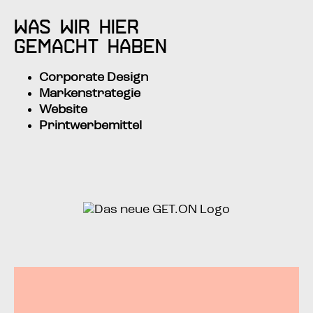
Was wir hier
gemacht haben
Cor­po­ra­te Design
Mar­ken­stra­te­gie
Web­site
Print­wer­be­mit­tel