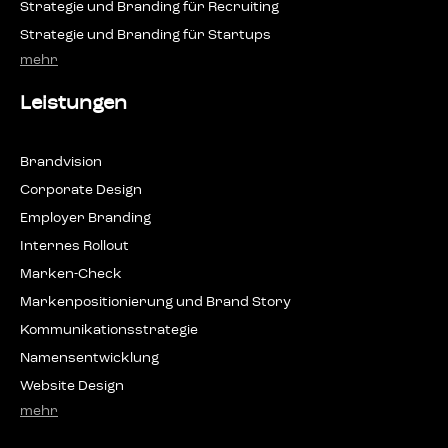
Stra­te­gie und Bran­ding für Recruiting
Stra­te­gie und Bran­ding für Startups
mehr
Leistungen
Brand­vi­si­on
Cor­po­ra­te Design
Employ­er Branding
Inter­nes Rollout
Mar­ken-Check
Mar­ken­po­si­tio­nie­rung und Brand Story
Kom­mu­ni­ka­ti­ons­stra­te­gie
Namens­ent­wick­lung
Web­site Design
mehr