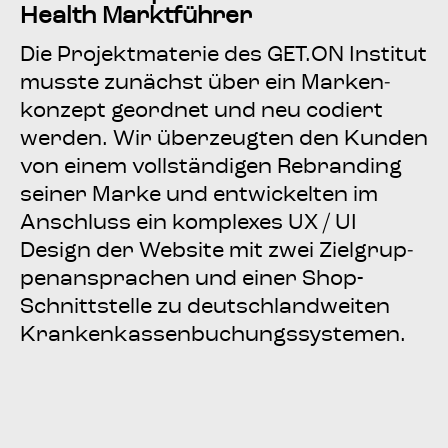
Health Marktführer
Die Pro­jekt­ma­te­rie des GET.ON Insti­tut
muss­te zunächst über ein Mar­ken­
kon­zept geord­net und neu codiert
wer­den. Wir über­zeug­ten den Kun­den
von einem voll­stän­di­gen Rebran­ding
sei­ner Mar­ke und ent­wi­ckel­ten im
Anschluss ein kom­ple­xes UX / UI
Design der Web­site mit zwei Ziel­grup­
pen­an­spra­chen und einer Shop-
Schnitt­stel­le zu deutsch­land­wei­ten
Krankenkassenbuchungssystemen.